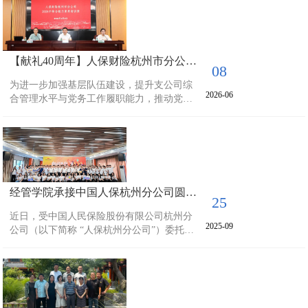
办，我院承办的临安区民宿高质量发展培训
班在我校顺利开班。本次培训为期两天，共
吸引45名民宿从业者及意向从业人员参训。
作为本次培训的承办方，我院依托学校在乡
【献礼40周年】人保财险杭州市分公司综合能力素养培训班在浙江农林大学顺利举行
村振兴、乡村旅游、园林规划等领域的学科
08
积淀与师资优势，联合区农业农村局、区文
为进一步加强基层队伍建设，提升支公司综
广旅体局，针对临...
2026-06
合管理水平与党务工作履职能力，推动党建
与业务深度融合，近日，由人保财险杭州市
分公司委托经管学院承办的2026年综合能力
素养培训班正式开班。来自全市各支公司综
合部经理、党务工作者齐聚校园，开启集中
学习之旅。学院党委书记陈劲松、人保财险
杭州市分公司副总经理詹春林出席开班仪
经管学院承接中国人保杭州分公司圆满完成2025新锐训练营新员工培训
式。开班仪式上，我院党委书记陈劲松致
25
词。他对人保财险杭州市分公司各位学员的
近日，受中国人民保险股份有限公司杭州分
到来表示热烈欢迎，并...
2025-09
公司（以下简称 “人保杭州分公司”）委托，
浙江农林大学经管学院精心策划、突显专业
优势的新人专属培训项目圆满落幕。为期六
天的培训以 “赋能新人成长，夯实职业根基”
为核心目标，为来自人保杭州分公司各业务
条线的数十名新入职员工搭建了系统化专业