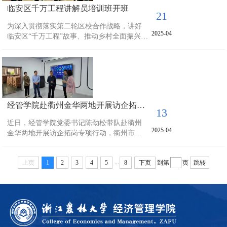
临安区千万工程讲解员培训班开班
21
为深入贯彻落实第二轮区校合作战略，讲好
2025-04
临安区“千万工程”故事、推动乡村全面振兴贡
献力量,近日，由经济管理学院社会合作办公
室承办的临安区千万工程讲解员农村实用人
才培训班顺利开班。本次培训班共三天，来
自全区村社宣讲员、涉农主体农文旅发展人
员和对讲解工作感兴趣并希望提升自己讲解
能力的人士参加培训。培训班邀请到演讲、
经管学院赴衢州金华两地开展访企拓岗专项行动
礼仪等方面的专家进行授课，培训班主要包
13
括五个方面的内容：一是讲解作品导论和文
近日，经管学院党委书记陈劲松带队赴衢州
稿撰写技巧；...
2025-04
金华两地开展访企拓岗专项行动，衢州市供
销社党委书记理事会主任周群丽、衢江区府
办主任慎欣、金华市林业技术推广站站长沈
...
上页
1
2
3
4
5
8
下页
到第
页
跳转
剑等两地相关部门及企业负责人陪同调研。
在浙江金沃精工股份有限公司，陈劲松一行
在佳沃精密智造有限公司总经理刘凯及人力
资源经理邹梅芸的陪同下参观了公司总部、
生产加工车间及产品展示厅，参观过程中，
刘凯详细介绍了公司的发展历程、主营业
务、拳头主打产品及...