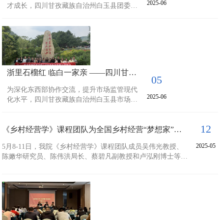
公安部...
2025-06
才成长，四川甘孜藏族自治州白玉县团委、
社会工作部联合选派优秀青年骨干，于2025
年6月4日至6月11日（为期9天），在浙江农
林大学经济管理学院的周密组织下，深入浙
江基层一线，开展了一场聚焦乡村蝶变密码
与青年建功路径的沉浸式学习交流活动。本
次学习活动以浙江“千万工程”经验、农村电商
浙里石榴红 临白一家亲 ——四川甘孜州白玉县市场监管干部赴浙开展深度培训
活力、社区治理创新和红色精神传承为核心
05
内容，为雪域高原的青年工作者们注入了前
为深化东西部协作交流，提升市场监管现代
沿理念与实践...
2025-06
化水平，四川甘孜藏族自治州白玉县市场监
督管理局的骨干学员团队，于2025年5月22日
至5月30日，在浙江农林大学经济管理学院的
12
精心组织下展开了一场内容充实、形式多样
《乡村经营学》课程团队为全国乡村经营“梦想家”学员班授课
的专题培训学习。本次培训聚焦党建引领与
2025-05
5月8-11日，我院《乡村经营学》课程团队成员吴伟光教授、
市场监管核心能力建设，为来自雪域高原的
陈嫩华研究员、陈伟洪局长、蔡碧凡副教授和卢泓刚博士等
市场监管队伍注入了新的理念与实践动能。
人，为全国乡村经营“梦想家”沉浸式培训班，分别作乡村经营
党建铸魂强根基，红色引领明方向强化党建
概念内涵、乡村经营理论、乡村经营历史演变、乡村经营模式
引领是本次培训的重点之一。课程围绕如何
和相关经营相关法律政策等相关内容的专题讲座。这是我院首
有效推动党建与...
次以课程组为单位团队化为乡村经营培训提供服务，彰显我院
在该领域的影响。该培训班由建德市委组织部、长三角乡村运
营（建德）创新中心等...