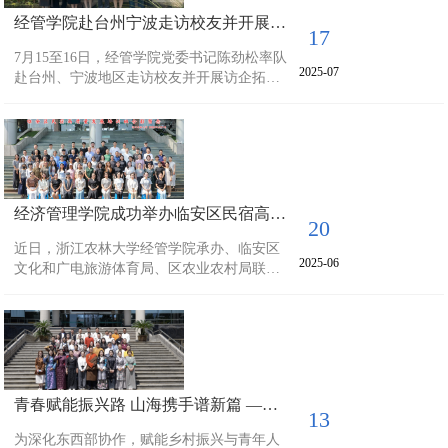
学习平台，助力新人快速融入行业、适应岗
经管学院赴台州宁波走访校友并开展访企拓岗工作
位，开启职业发展新征程。学院发挥专业优
17
势精心设计课程和实践实训，培训内容紧密
7月15至16日，经管学院党委书记陈劲松率队
围绕保险行...
2025-07
赴台州、宁波地区走访校友并开展访企拓岗
工作。相关专业班主任教师、学生办主任陪
同参加。陈劲松代表学院向校友们表达了母
校的亲切问候，详细介绍了学校、学院近年
来在人才培养、科学研究、学科建设、学位
点平台建设及社会服务等方面取得的突破性
进展和标志性成果，深入了解校友们事业发
经济管理学院成功举办临安区民宿高质量发展培训班
展情况，高度赞扬校友们在各自领域取得的
20
卓越成绩，并对校友们长期以来关心支持母
近日，浙江农林大学经管学院承办、临安区
校发展表示衷心感...
2025-06
文化和广电旅游体育局、区农业农村局联合
主办的“临安区民宿高质量发展培训班”圆满结
业。本次为期两天的精准培训，聚焦民宿行
业核心痛点，为全区90余位民宿业主及管家
注入安全规范、政策红利与营销新技能三重
动能。直击行业痛点 课程精准务实针对民宿
行业普遍存在的 “消防隐患认知不足、服务标
青春赋能振兴路 山海携手谱新篇 ——经济管理学院举办四川甘孜州白玉县团委、社工干部“千万工程”与青年发展培训实践活动
准参差、获客渠道单一” 等问题，本次培训设
13
置三大核心模块：第一模块消防安全生命线
为深化东西部协作，赋能乡村振兴与青年人