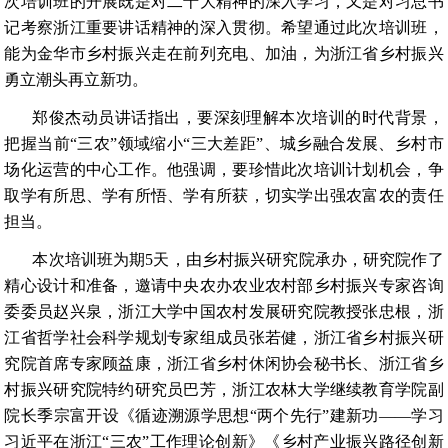
次培训班的开展既是对二十大精神的深入学习，又是对习总书
记考察浙江重要讲话精神的深入贯彻。希望通过此次培训班，
能为金华市乡村振兴走在前列充电、加油，为浙江省乡村振兴
勇立潮头再立新功。
郑俊杰动员讲话指出，要深刻理解本次培训的时代背景，
把握当前“三农”领域缩小“三大差距”、城乡融合发展、乡村市
场化运营的中心工作。他强调，要珍惜此次培训计划机会，争
取学有所思、学有所悟、学有所获，切实学出强农富农的责任
担当。
本次培训班为期5天，由
乡村振兴研究院承办，
研究院作了
精心设计和准备，邀请中央农办农业农村部乡村振兴专家咨询
委委员赵兴泉，浙江大学中国农村发展研究院教授张忠根，浙
江省哲学社会科学规划专家组成员张若健，浙江省乡村振兴研
究院首席专家顾益康，浙江省乡村休闲协会秘书长、浙江省乡
村振兴研究院特约研究员巴芳，浙江农林大学继续教育学院副
院长季宗富开设《循迹溯源学思想“两个先行”建新功——学习
习近平在浙江“三农”工作理论创新》《乡村产业振兴路径创新